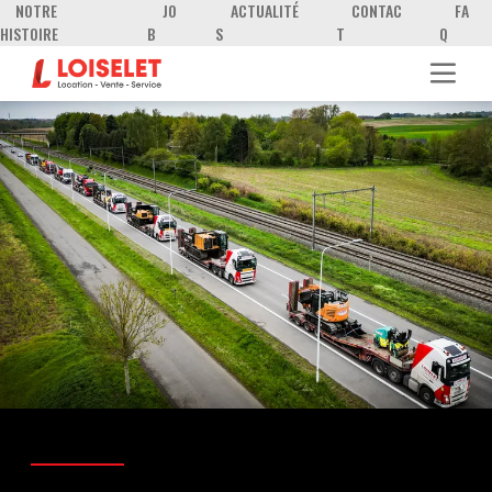
NOTRE
JO
ACTUALITÉ
CONTAC
FA
HISTOIRE
B
S
T
Q