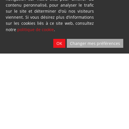
contenu peronnalisé, pour analyser le trafic
sur le site et déterminer d'où nos visiteurs
viennent. Si vous désirez plus d’informations
sur les cookies liés à ce site web, consultez
notre
politique de cookie
.
Location
OK
Changer mes préférences
2 sites
Ath & Namur
Dillies
SA
Blandain
© Loiselet 2025 By
Wavenet