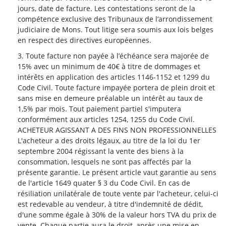
jours, date de facture. Les contestations seront de la
compétence exclusive des Tribunaux de l’arrondissement
judiciaire de Mons. Tout litige sera soumis aux lois belges
en respect des directives européennes.
Toute facture non payée à l’échéance sera majorée de
15% avec un minimum de 40€ à titre de dommages et
intérêts en application des articles 1146-1152 et 1299 du
Code Civil. Toute facture impayée portera de plein droit et
sans mise en demeure préalable un intérêt au taux de
1,5% par mois. Tout paiement partiel s'imputera
conformément aux articles 1254, 1255 du Code Civil.
ACHETEUR AGISSANT A DES FINS NON PROFESSIONNELLES
L'acheteur a des droits légaux, au titre de la loi du 1er
septembre 2004 régissant la vente des biens à la
consommation, lesquels ne sont pas affectés par la
présente garantie. Le présent article vaut garantie au sens
de l'article 1649 quater § 3 du Code Civil. En cas de
résiliation unilatérale de toute vente par l'acheteur, celui-ci
est redevable au vendeur, à titre d'indemnité de dédit,
d'une somme égale à 30% de la valeur hors TVA du prix de
vente. Chaque partie aura le droit, après une mise en