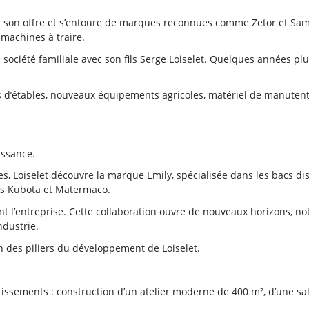
t son offre et s’entoure de marques reconnues comme Zetor et Same.
 machines à traire.
 société familiale avec son fils Serge Loiselet. Quelques années plus 
ions d’étables, nouveaux équipements agricoles, matériel de manutent
issance.
lles, Loiselet découvre la marque Emily, spécialisée dans les bacs d
ues Kubota et Matermaco.
nt l’entreprise. Cette collaboration ouvre de nouveaux horizons, 
ndustrie.
n des piliers du développement de Loiselet.
estissements : construction d’un atelier moderne de 400 m², d’une s