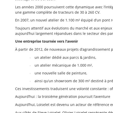
Les années 2000 poursuivent cette dynamique avec l’inté
une gamme complète de tracteurs de 30 à 260 CV.
En 2007, un nouvel atelier de 1.100 m² équipé d’un pont r
Toujours attentif aux évolutions du marché et aux enjeux 
aujourd’hui largement répandues dans le secteur des par
Une entreprise tournée vers l’avenir
À partir de 2012, de nouveaux projets d’agrandissement 
un atelier dédié aux parcs & jardins,
un atelier mécanique de 1.000 m²,
une nouvelle salle de peinture,
ainsi qu’un showroom de 300 m² destiné à pré
Ces investissements traduisent une volonté constante : o
Aujourd’hui : la troisième génération poursuit l’aventure
Aujourd’hui, Loiselet est devenu un acteur de référence en 
Aux côtés de Steve Loiselet, Olivier Loiselet représente d