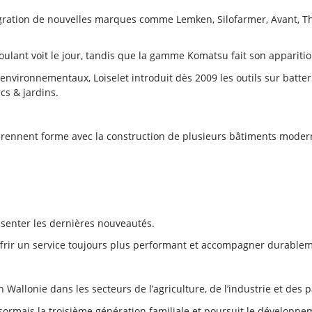
gration de nouvelles marques comme Lemken, Silofarmer, Avant, T
oulant voit le jour, tandis que la gamme Komatsu fait son apparitio
environnementaux, Loiselet introduit dès 2009 les outils sur batte
cs & jardins.
prennent forme avec la construction de plusieurs bâtiments moder
senter les dernières nouveautés.
ffrir un service toujours plus performant et accompagner durableme
Wallonie dans les secteurs de l’agriculture, de l’industrie et des p
ésormais la troisième génération familiale et poursuit le développe