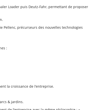
haler Loader puis Deutz-Fahr, permettant de proposer
n.
rie Pellenc, précurseurs des nouvelles technologies
nes :
nt la croissance de l’entreprise.
arcs & jardins.
ment de l’entreprise avec la même philosophie : «