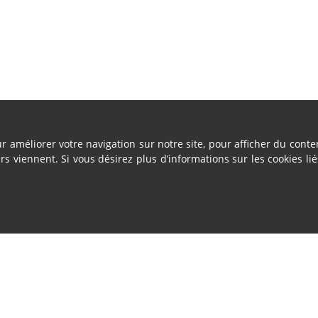
ur améliorer votre navigation sur notre site, pour afficher du cont
urs viennent. Si vous désirez plus d’informations sur les cookies lié
Vente - Service
2 sites
Ath & Namur