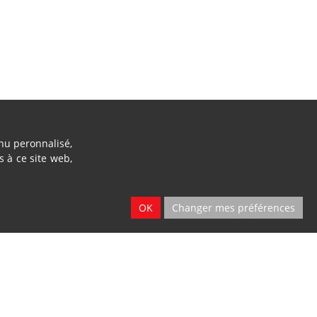
enu peronnalisé,
s à ce site web,
OK
Changer mes préférences
Location
Dillies
2 sites
SA
Ath & Namur
Blandain