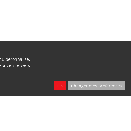
enu peronnalisé,
s à ce site web,
OK
Changer mes préférences
Location
Dillies
2 sites
SA
Ath & Namur
Blandain