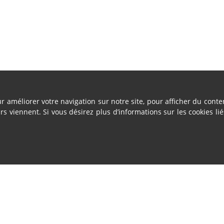
ur améliorer votre navigation sur notre site, pour afficher du cont
urs viennent. Si vous désirez plus d’informations sur les cookies lié
Vente - Service
2 sites
Ath & Namur