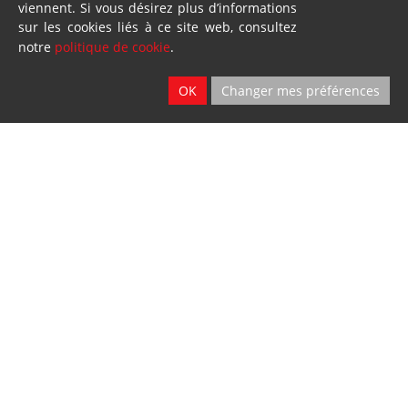
viennent. Si vous désirez plus d’informations
Vente - Service
sur les cookies liés à ce site web, consultez
notre
politique de cookie
.
2 sites
Ath & Namur
OK
Changer mes préférences
Location
2 sites
Ath & Namur
Dillies