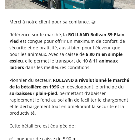
Nouvelle vente d'un tracteur KUBOTA LX401 !
Nouvelle vente d'un chariot télescopique
MANITOU MT 1840 HA !
Merci à notre client pour sa confiance. 🤝
Référence sur le marché, la
ROLLAND Rollvan 59 Plain-
Nouvelle vente d'une mini-pelle KOMATSU
Pied
est conçue pour offrir un maximum de confort, de
PC55MR-5 !
sécurité et de praticité, aussi bien pour l'éleveur que
pour les animaux. Avec sa caisse de
5,90 m en simple
Nouvelle vente d'un gerbeur électrique TOYOTA
essieu
, elle permet le transport de
10 à 11 animaux
BT Tyro SHE100 !
laitiers
dans les meilleures conditions.
Nouvelle vente d'une tondeuse professionnelle
Pionnier du secteur,
ROLLAND a révolutionné le marché
KUBOTA G261 !
de la bétaillère en 1996
en développant le principe du
surbaisseur plain-pied
, permettant d'abaisser
rapidement le fond au sol afin de faciliter le chargement
Nouvelle vente d’un chariot télescopique
et le déchargement tout en améliorant la sécurité et la
MANITOU MT 1033 Easy !
productivité.
Nouvelle vente d’un godet pailleur à turbine
Cette bétaillère est équipée de :
hydraulique EMILY Sigma !
✅ Longueur de caisse de 5,90 m