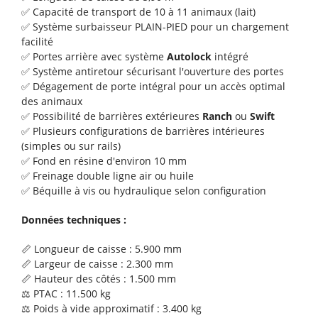
Nouvelle vente d’une bétaillère ROLLAND Rollvan
✅ Capacité de transport de 10 à 11 animaux (lait)
59 Plain-Pied !
✅ Système surbaisseur PLAIN-PIED pour un chargement
facilité
Nouvelle vente d’une balayeuse industrielle
✅ Portes arrière avec système
Autolock
intégré
✅ Système antiretour sécurisant l'ouverture des portes
EMILY Star'Clean !
✅ Dégagement de porte intégral pour un accès optimal
des animaux
Nouvelle vente d’une balayeuse andaineuse
✅ Possibilité de barrières extérieures
Ranch
ou
Swift
EMILY Aero'Sweep !
✅ Plusieurs configurations de barrières intérieures
(simples ou sur rails)
Nouvelle vente d'une chargeuse articulée GEHL
✅ Fond en résine d'environ 10 mm
AL430 !
✅ Freinage double ligne air ou huile
✅ Béquille à vis ou hydraulique selon configuration
Vente d’un tonneau à lisier Joskin Modulo 14.000
Données techniques :
L !
📏 Longueur de caisse : 5.900 mm
Une faucheuse Vicon EXTRA 332 vendue !
📏 Largeur de caisse : 2.300 mm
📏 Hauteur des côtés : 1.500 mm
Deux MLT 742-140V+ New Age Évolution Finition
⚖️ PTAC : 11.500 kg
Elite Vendus !
⚖️ Poids à vide approximatif : 3.400 kg