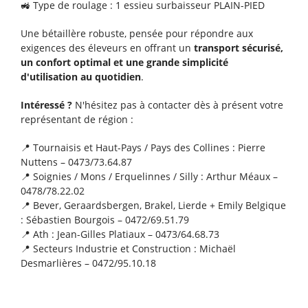
🚜 Type de roulage : 1 essieu surbaisseur PLAIN-PIED
Un MT625 et une balayeuse Master Clean EMILY
vendus !
Une bétaillère robuste, pensée pour répondre aux
exigences des éleveurs en offrant un
transport sécurisé,
Une benne TP Rolland ROLLROC 5300 vendue !
un confort optimal et une grande simplicité
d'utilisation au quotidien
.
Un AVANT 855i vendu !
Intéressé ?
N'hésitez pas à contacter dès à présent votre
représentant de région :
Une remorque Rolland vendue !
📍 Tournaisis et Haut-Pays / Pays des Collines : Pierre
Nuttens – 0473/73.64.87
📍 Soignies / Mons / Erquelinnes / Silly : Arthur Méaux –
0478/78.22.02
📍 Bever, Geraardsbergen, Brakel, Lierde + Emily Belgique
: Sébastien Bourgois – 0472/69.51.79
📍 Ath : Jean-Gilles Platiaux – 0473/64.68.73
📍 Secteurs Industrie et Construction : Michaël
Desmarlières – 0472/95.10.18