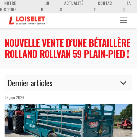
NOTRE
JO
ACTUALITÉ
CONTAC
FA
HISTOIRE
B
S
T
Q
NOUVELLE VENTE D’UNE BÉTAILLÈRE
ROLLAND ROLLVAN 59 PLAIN-PIED !
Dernier articles
Nouvelle vente de deux souffleurs Stand-On
25 juin 2026
FERRIS FB1000 !
Nouvelle vente d'un MANITOU MLT 841-145 V
Élite !