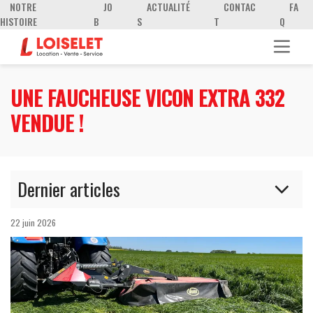
NOTRE
JO
ACTUALITÉ
CONTAC
FA
HISTOIRE
B
S
T
Q
UNE FAUCHEUSE VICON EXTRA 332
VENDUE !
Dernier articles
Nouvelle vente de deux souffleurs Stand-On
22 juin 2026
FERRIS FB1000 !
Nouvelle vente d'un MANITOU MLT 841-145 V
Élite !