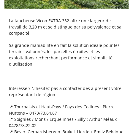
Nouvelle vente d'un tracteur KUBOTA LX401 !
Nouvelle vente d'un chariot télescopique
MANITOU MT 1840 HA !
La faucheuse Vicon EXTRA 332 offre une largeur de
travail de 3,20 m et se distingue par sa polyvalence et sa
compacité.
Nouvelle vente d'une mini-pelle KOMATSU
PC55MR-5 !
Sa grande maniabilité en fait la solution idéale pour les
terrains vallonnés, les parcelles étroites et les
Nouvelle vente d'un gerbeur électrique TOYOTA
exploitations recherchant performance et simplicité
BT Tyro SHE100 !
d'utilisation.
Nouvelle vente d'une tondeuse professionnelle
KUBOTA G261 !
Intéressé ? N'hésitez pas à contacter dès à présent votre
représentant de région :
Nouvelle vente d’un chariot télescopique
MANITOU MT 1033 Easy !
📍 Tournaisis et Haut-Pays / Pays des Collines : Pierre
Nuttens – 0473/73.64.87
Nouvelle vente d’un godet pailleur à turbine
📍 Soignies / Mons / Erquelinnes / Silly : Arthur Méaux –
hydraulique EMILY Sigma !
0478/78.22.02
📍 Bever, Geraardsbergen, Brakel, Lierde + Emily Belgique