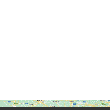
Un MT625 et une balayeuse Master Clean EMILY
vendus !
Une benne TP Rolland ROLLROC 5300 vendue !
Un AVANT 855i vendu !
Une remorque Rolland vendue !