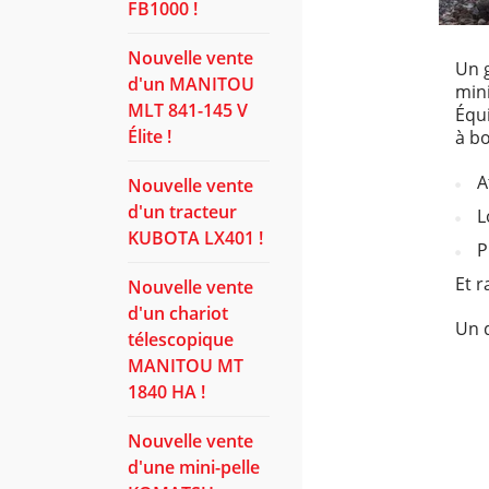
FB1000 !
Nouvelle vente
Un g
d'un MANITOU
min
MLT 841-145 V
Équ
Élite !
à bo
A
Nouvelle vente
d'un tracteur
L
KUBOTA LX401 !
P
Et 
Nouvelle vente
d'un chariot
Un d
télescopique
MANITOU MT
1840 HA !
Nouvelle vente
d'une mini-pelle