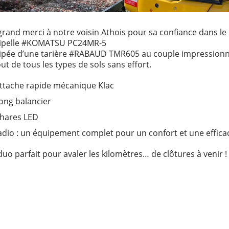
rand merci à notre voisin Athois pour sa confiance dans le 
ipelle #KOMATSU PC24MR-5
ipée d’une tarière #RABAUD TMR605 au couple impressionna
ut de tous les types de sols sans effort.
ttache rapide mécanique Klac
ong balancier
hares LED
radio : un équipement complet pour un confort et une effi
uo parfait pour avaler les kilomètres… de clôtures à venir !