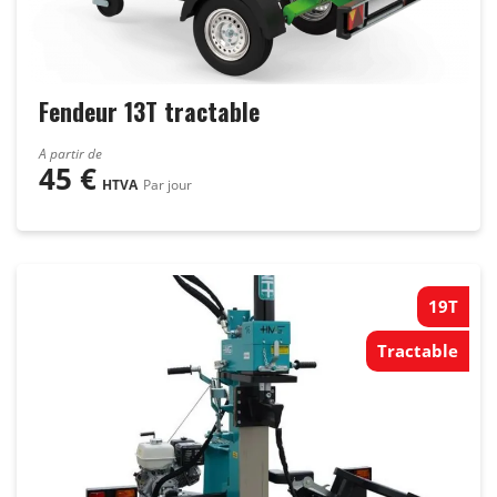
Fendeur 13T tractable
A partir de
45
€
HTVA
Par jour
19T
Tractable