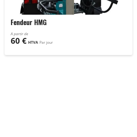
Fendeur HMG
A partir de
60
€
HTVA
Par jour