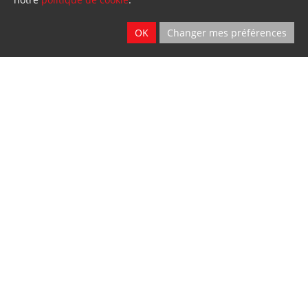
OK
Changer mes préférences
Vente - Service
2 sites
Ath & Namur
Location
2 sites
Ath & Namur