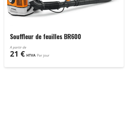
Souffleur de feuilles BR600
A partir de
21
€
HTVA
Par jour