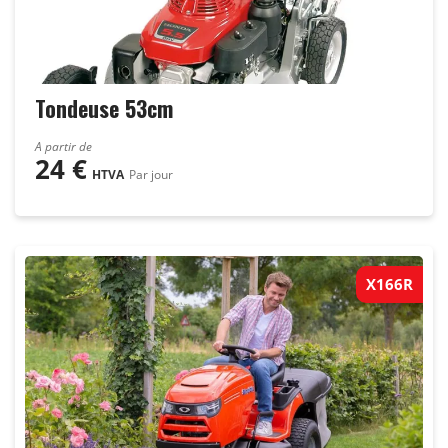
Tondeuse 53cm
A partir de
24
€
HTVA
Par jour
X166R