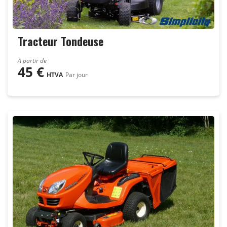
Tracteur Tondeuse
A partir de
45
€
HTVA
Par jour