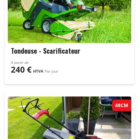
Tondeuse - Scarificateur
A partir de
240
€
HTVA
Par jour
48CM