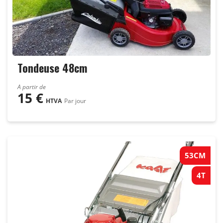
Tondeuse 48cm
A partir de
15
€
HTVA
Par jour
53CM
4T