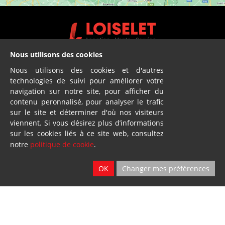
Nous utilisons des cookies
Vente - Service
Nous utilisons des cookies et d'autres
technologies de suivi pour améliorer votre
2 sites
navigation sur notre site, pour afficher du
Ath & Namur
contenu peronnalisé, pour analyser le trafic
sur le site et déterminer d'où nos visiteurs
viennent. Si vous désirez plus d’informations
sur les cookies liés à ce site web, consultez
notre
politique de cookie
.
Location
OK
Changer mes préférences
2 sites
Ath & Namur