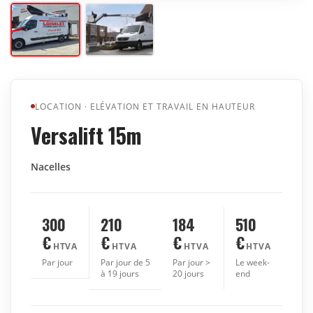
LOCATION
·
ELÉVATION ET TRAVAIL EN HAUTEUR
Versalift 15m
Nacelles
300
210
184
510
€
€
€
€
HTVA
HTVA
HTVA
HTVA
Par jour
Par jour de 5
Par jour >
Le week-
à 19 jours
20 jours
end