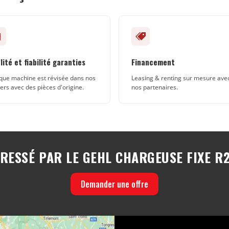
lité et fiabilité garanties
Financement
ue machine est révisée dans nos
Leasing & renting sur mesure ave
iers avec des pièces d'origine.
nos partenaires.
ÉRESSÉ PAR LE GEHL CHARGEUSE FIXE R2
Demander une offre