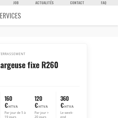
JOB
ACTUALITÉS
CONTACT
FAQ
ERVICES
TERRASSEMENT
hargeuse fixe R260
160
120
360
€
€
€
HTVA
HTVA
HTVA
Par jour de 5 à
Par jour >
Le week-
19 jours
20 jours
end