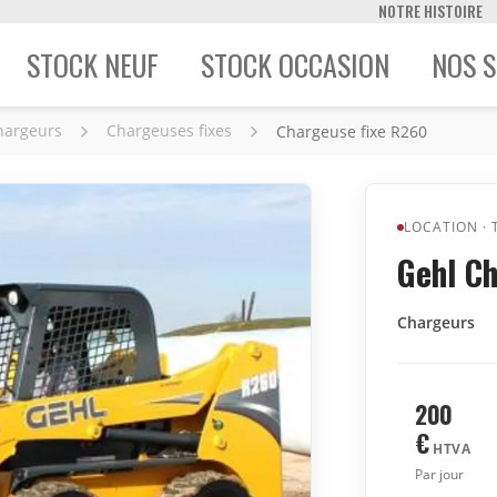
NOTRE HISTOIRE
STOCK NEUF
STOCK OCCASION
NOS S
hargeurs
Chargeuses fixes
Chargeuse fixe R260
LOCATION
·
Gehl C
Chargeurs
200
€
HTVA
Par jour