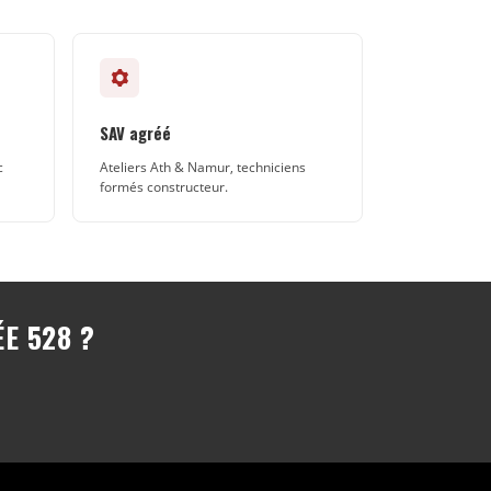
SAV agréé
c
Ateliers Ath & Namur, techniciens
formés constructeur.
E 528 ?