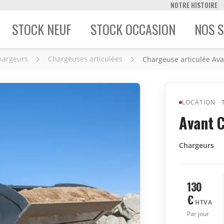
NOTRE HISTOIRE
STOCK NEUF
STOCK OCCASION
NOS S
hargeurs
Chargeuses articulées
Chargeuse articulée Ava
LOCATION
·
Avant C
Chargeurs
130
€
HTVA
Par jour