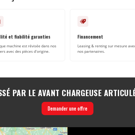
lité et fiabilité garanties
Financement
ue machine est révisée dans nos
Leasing & renting sur mesure ave
iers avec des pièces d'origine.
nos partenaires.
SSÉ PAR LE AVANT CHARGEUSE ARTICULÉ
Demander une offre