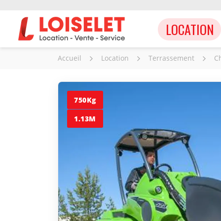
LOCATION
Accueil
Location
Terrassement
C
750Kg
1.13M