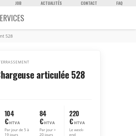
JOB
ACTUALITÉS
CONTACT
FAQ
ERVICES
nt 528
TERRASSEMENT
hargeuse articulée 528
104
84
220
€
€
€
HTVA
HTVA
HTVA
Par jour de 5 à
Par jour >
Le week-
19 jours
20 jours
end