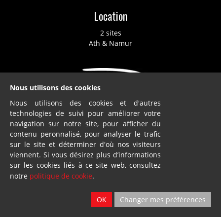
Location
2 sites
Ath & Namur
Nous utilisons des cookies
Nous utilisons des cookies et d'autres
technologies de suivi pour améliorer votre
Dillies
navigation sur notre site, pour afficher du
contenu peronnalisé, pour analyser le trafic
SA
sur le site et déterminer d'où nos visiteurs
Blandain
viennent. Si vous désirez plus d’informations
sur les cookies liés à ce site web, consultez
© Loiselet 2025 By
Wavenet
notre
politique de cookie
.
FAQ
OK
Changer mes préférences
Conditions générales de vente
Protection des données