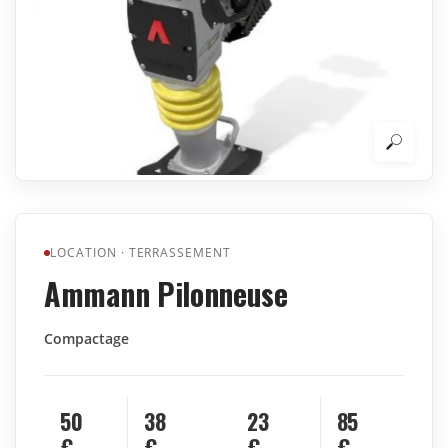
LOCATION
·
TERRASSEMENT
Ammann Pilonneuse
Compactage
50
38
23
85
€
€
€
€