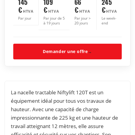
145
109
66
245
€
€
€
€
HTVA
HTVA
HTVA
HTVA
Par jour
Par jour de 5
Par jour >
Le week-
à 19 jours
20 jours
end
Demander une offre
→
La nacelle tractable Niftylift 120T est un
équipement idéal pour tous vos travaux de
hauteur. Avec une capacité de charge
impressionnante de 225 kg et une hauteur de
travail atteignant 12 mètres, elle assure
efficacité et sécurité sur vos chantiers. Son