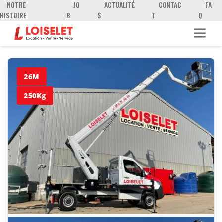
NOTRE
JO
ACTUALITÉ
CONTAC
FA
HISTOIRE
B
S
T
Q
26M
250Kg