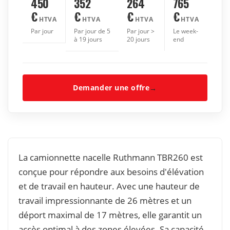
450
352
264
765
€
€
€
€
HTVA
HTVA
HTVA
HTVA
Par jour
Par jour de 5
Par jour >
Le week-
à 19 jours
20 jours
end
Demander une offre
→
La camionnette nacelle Ruthmann TBR260 est
conçue pour répondre aux besoins d'élévation
et de travail en hauteur. Avec une hauteur de
travail impressionnante de 26 mètres et un
déport maximal de 17 mètres, elle garantit un
accès optimal à des zones élevées. Sa capacité