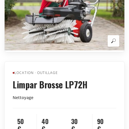
LOCATION
·
OUTILLAGE
Limpar Brosse LP72H
Nettoyage
50
40
30
90
€
€
€
€