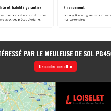
lité et fiabilité garanties
Financement
ue machine est révisée dans nos
Leasing & renting sur mesure ave
iers avec des pièces d'origine.
nos partenaires.
TÉRESSÉ PAR LE MEULEUSE DE SOL PG45
Demander une offre