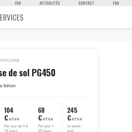
JOB
ACTUALITÉS
CONTACT
FAQ
ERVICES
OUTILLAGE
se de sol PG450
du béton
104
68
245
€
€
€
HTVA
HTVA
HTVA
Par jour de 5 à
Par jour >
Le week-
19 jours
20 jours
end