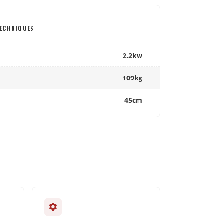
ECHNIQUES
2.2kw
109kg
45cm