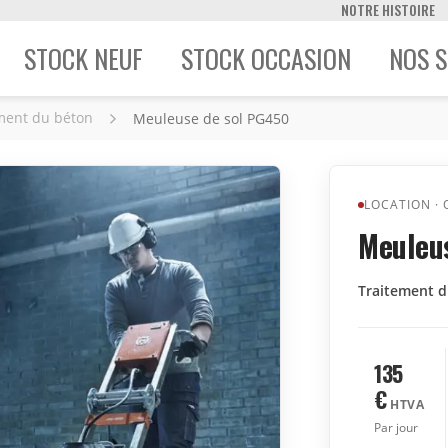
NOTRE HISTOIRE
STOCK NEUF
STOCK OCCASION
NOS S
ment du béton
Meuleuse de sol PG450
LOCATION
·
Meuleu
Traitement 
135
€
HTVA
Par jour