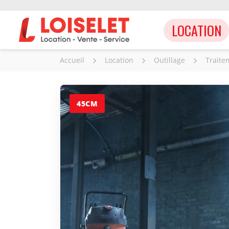
LOCATION
Accueil
Location
Outillage
Traite
45CM