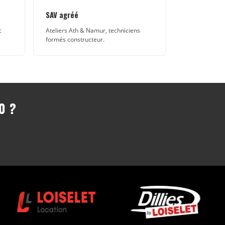
SAV agréé
c
Ateliers Ath & Namur, techniciens
formés constructeur.
0 ?