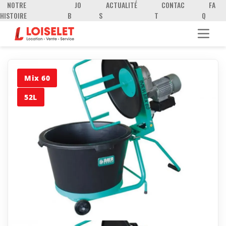
NOTRE
JO
ACTUALITÉ
CONTAC
FA
HISTOIRE
B
S
T
Q
Mix 60
52L