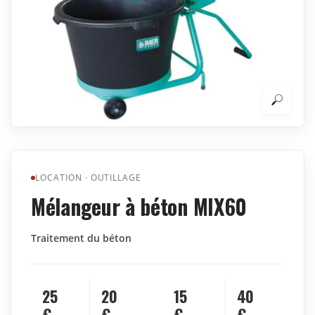
LOCATION
·
OUTILLAGE
Mélangeur à béton MIX60
Traitement du béton
25
20
15
40
€
€
€
€