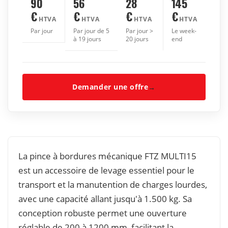
90
56
28
145
€
€
€
€
HTVA
HTVA
HTVA
HTVA
Par jour
Par jour de 5
Par jour >
Le week-
à 19 jours
20 jours
end
Demander une offre
→
La pince à bordures mécanique FTZ MULTI15
est un accessoire de levage essentiel pour le
transport et la manutention de charges lourdes,
avec une capacité allant jusqu'à 1.500 kg. Sa
conception robuste permet une ouverture
réglable de 200 à 1200 mm, facilitant la