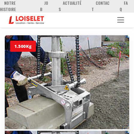
NOTRE
JO
ACTUALITÉ
CONTAC
FA
HISTOIRE
B
S
T
Q
1.500Kg