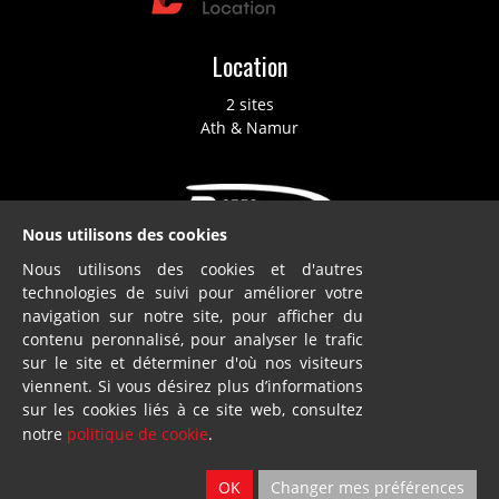
Location
2 sites
Ath & Namur
Nous utilisons des cookies
Nous utilisons des cookies et d'autres
Dillies
technologies de suivi pour améliorer votre
navigation sur notre site, pour afficher du
SA
contenu peronnalisé, pour analyser le trafic
Blandain
sur le site et déterminer d'où nos visiteurs
viennent. Si vous désirez plus d’informations
sur les cookies liés à ce site web, consultez
© Loiselet 2025 By
Wavenet
notre
politique de cookie
.
FAQ
OK
Changer mes préférences
Conditions générales de vente