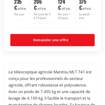
235
206
124
375
€
€
€
€
HTVA
HTVA
HTVA
HTVA
Par jour
Par jour de 5
Par jour >
Le week-
à 19 jours
20 jours
end
Demander une offre
→
Le télescopique agricole Manitou MLT 741 est
conçu pour les professionnels du secteur
agricole, offrant robustesse et polyvalence.
Avec un poids de 7.495 kg et une capacité de
levage de 4.100 kg, il facilite le transport et la
manutention de charges lourdes. Sa hauteur de