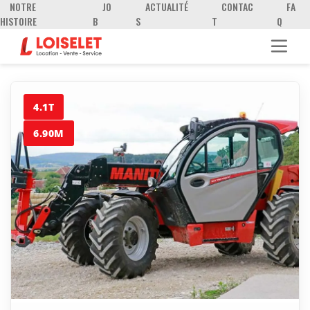
NOTRE
JO
ACTUALITÉ
CONTAC
FA
HISTOIRE
B
S
T
Q
4.1T
6.90M