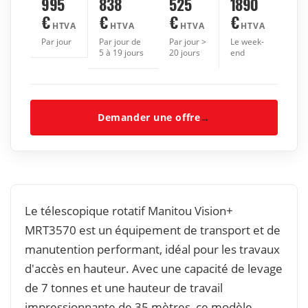
995
838
525
1890
€
€
€
€
HTVA
HTVA
HTVA
HTVA
Par jour
Par jour de
Par jour >
Le week-
5 à 19 jours
20 jours
end
Demander une offre
→
Le télescopique rotatif Manitou Vision+
MRT3570 est un équipement de transport et de
manutention performant, idéal pour les travaux
d'accès en hauteur. Avec une capacité de levage
de 7 tonnes et une hauteur de travail
impressionnante de 35 mètres, ce modèle