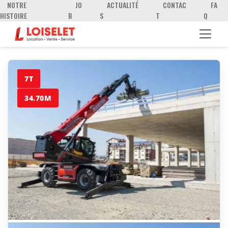
NOTRE
JO
ACTUALITÉ
CONTAC
FA
HISTOIRE
B
S
T
Q
7T
34.70M