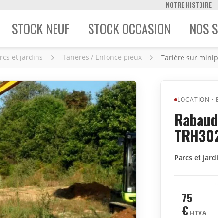
NOTRE HISTOIRE
STOCK NEUF
STOCK OCCASION
NOS S
rcs et jardins
Tarières / Enfonce pieux
Tarière sur minip
LOCATION
·
Rabaud 
TRH30
Parcs et jard
75
€
HTVA