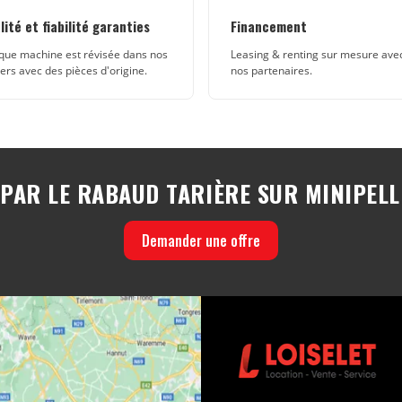
lité et fiabilité garanties
Financement
ue machine est révisée dans nos
Leasing & renting sur mesure ave
iers avec des pièces d'origine.
nos partenaires.
 PAR LE RABAUD TARIÈRE SUR MINIPELL
Demander une offre