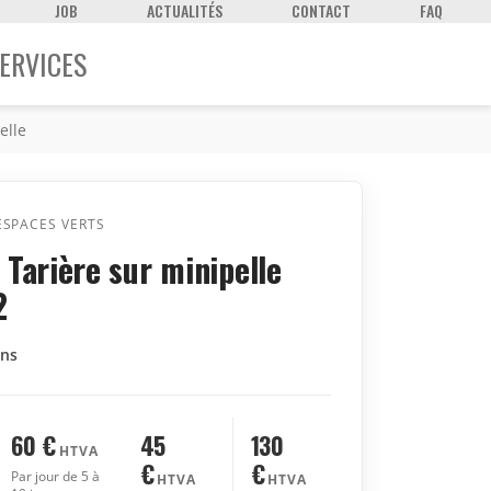
JOB
ACTUALITÉS
CONTACT
FAQ
ERVICES
elle
ESPACES VERTS
Tarière sur minipelle
2
ins
60
€
45
130
HTVA
€
€
Par jour de 5 à
HTVA
HTVA