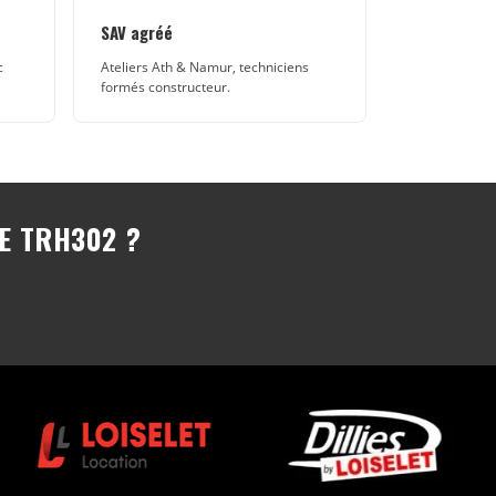
SAV agréé
c
Ateliers Ath & Namur, techniciens
formés constructeur.
E TRH302 ?