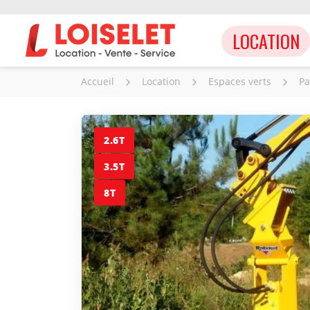
LOCATION
Accueil
Location
Espaces verts
Pa
2.6T
3.5T
8T