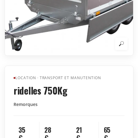
LOCATION
·
TRANSPORT ET MANUTENTION
ridelles 750Kg
Remorques
35
28
21
65
€
€
€
€