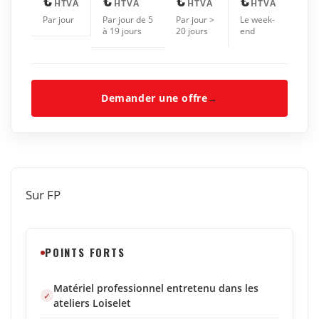
HTVA
HTVA
HTVA
HTVA
Par jour
Par jour de 5
Par jour >
Le week-
à 19 jours
20 jours
end
Demander une offre
→
Sur FP
POINTS FORTS
Matériel professionnel entretenu dans les
ateliers Loiselet