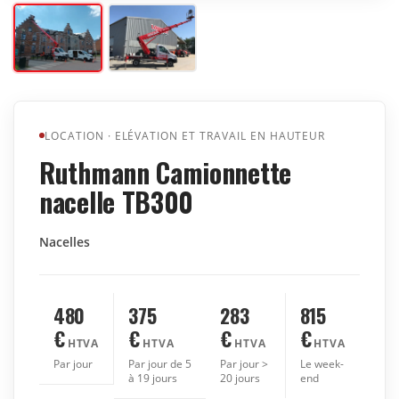
LOCATION
·
ELÉVATION ET TRAVAIL EN HAUTEUR
Ruthmann Camionnette
nacelle TB300
Nacelles
480
375
283
815
€
€
€
€
HTVA
HTVA
HTVA
HTVA
Par jour
Par jour de 5
Par jour >
Le week-
à 19 jours
20 jours
end