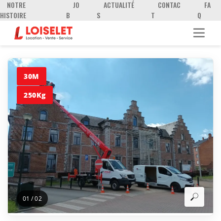
NOTRE
JO
ACTUALITÉ
CONTAC
FA
HISTOIRE
B
S
T
Q
30M
250Kg
01
/
02