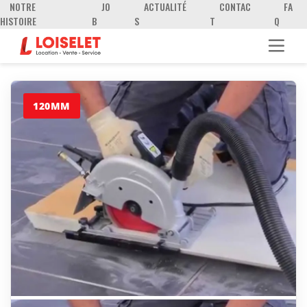
NOTRE
JO
ACTUALITÉ
CONTAC
FA
HISTOIRE
B
S
T
Q
120MM