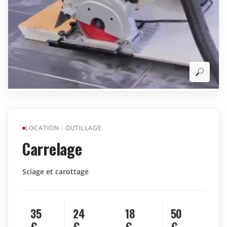
LOCATION
·
OUTILLAGE
Carrelage
Sciage et carottage
35
24
18
50
€
€
€
€