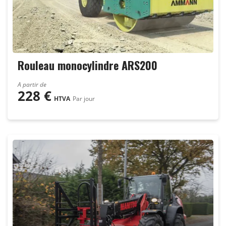
Minipelles et Pelles
Pousseurs
Rouleau monocylindre ARS200
A partir de
228
€
HTVA
Par jour