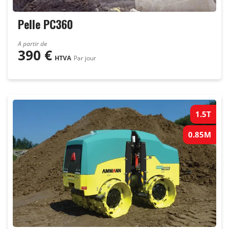
Pelle PC360
A partir de
390
€
HTVA
Par jour
1.5T
0.85M