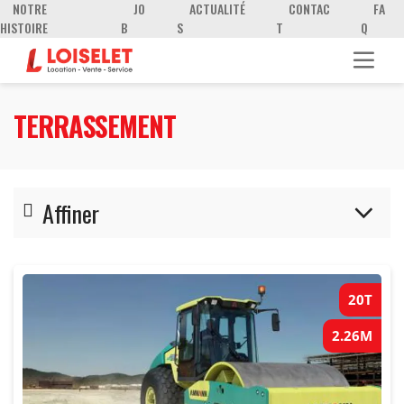
NOTRE
JO
ACTUALITÉ
CONTAC
FA
HISTOIRE
B
S
T
Q
TERRASSEMENT
Affiner
Accessoires pelles
20T
Chargeurs
2.26M
Compactage
Dumpers