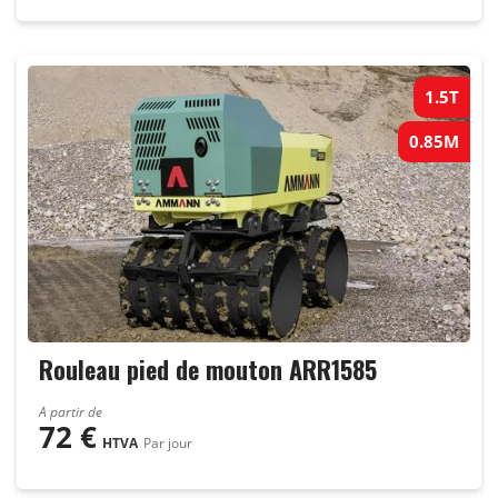
1.5T
0.85M
Rouleau pied de mouton ARR1585
A partir de
72
€
HTVA
Par jour