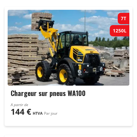
7T
1250L
Chargeur sur pneus WA100
A partir de
144
€
HTVA
Par jour