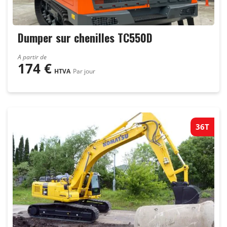
Dumper sur chenilles TC550D
A partir de
174
€
HTVA
Par jour
36T