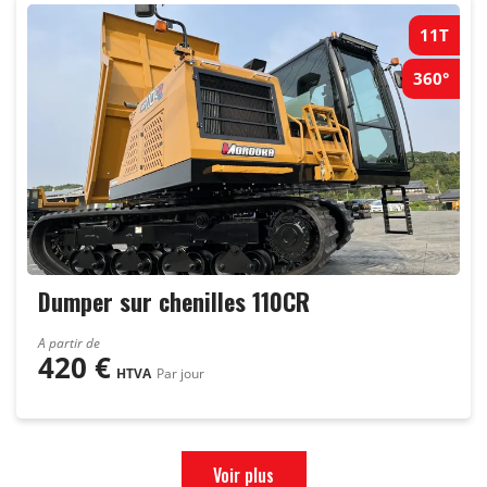
11T
360°
Dumper sur chenilles 110CR
A partir de
420
€
HTVA
Par jour
Voir plus