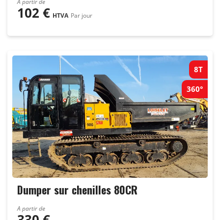
A partir de
102
€
HTVA
Par jour
8T
360°
Dumper sur chenilles 80CR
A partir de
330
€