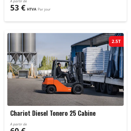
A partir de
53
€
HTVA
Par jour
2.5T
Chariot Diesel Tonero 25 Cabine
A partir de
60
€