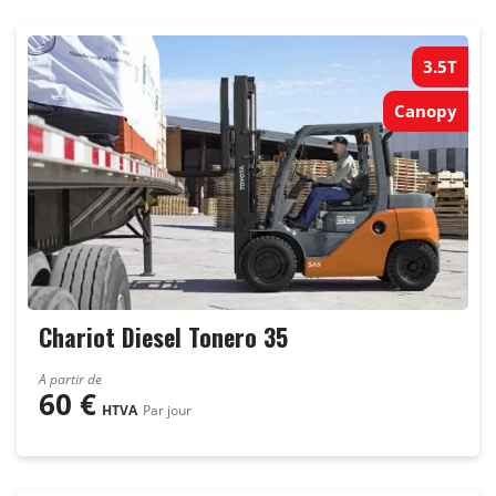
3.5T
Canopy
Chariot Diesel Tonero 35
A partir de
60
€
HTVA
Par jour