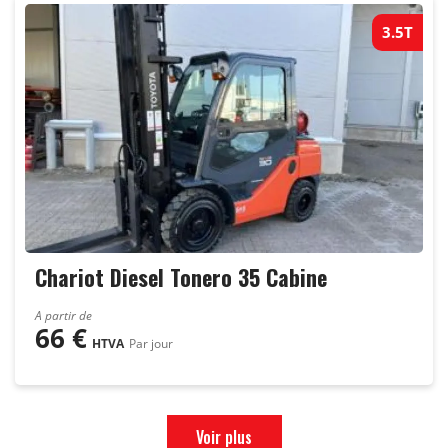
3.5T
Chariot Diesel Tonero 35 Cabine
A partir de
66
€
HTVA
Par jour
Voir plus