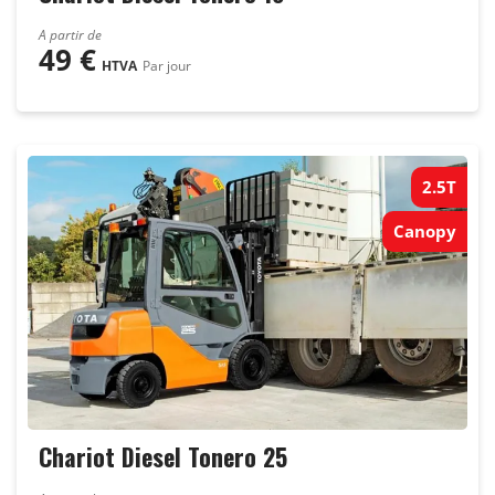
A partir de
49
€
HTVA
Par jour
2.5T
Canopy
Chariot Diesel Tonero 25