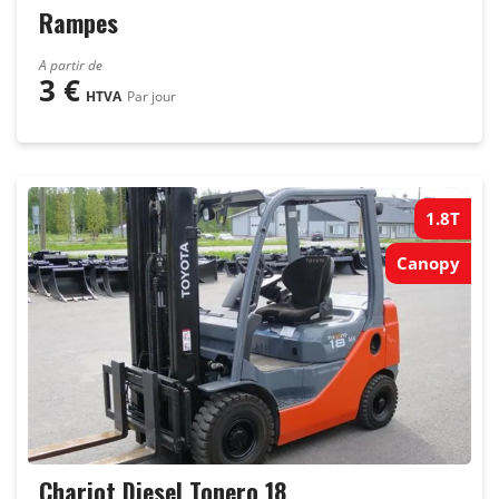
Rampes
A partir de
3
€
HTVA
Par jour
1.8T
Canopy
Chariot Diesel Tonero 18