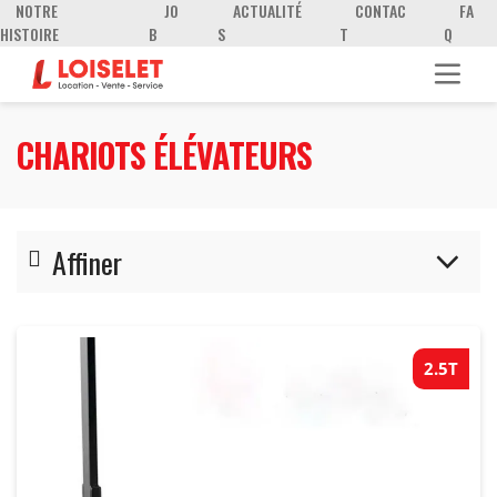
NOTRE
JO
ACTUALITÉ
CONTAC
FA
HISTOIRE
B
S
T
Q
CHARIOTS ÉLÉVATEURS
Affiner
Accessoires chariots
2.5T
Chariots Diesel
Chariots électriques
Chariots semi-industriels