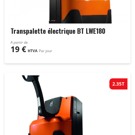
Transpalette électrique BT LWE180
A partir de
19
€
HTVA
Par jour
2.35T