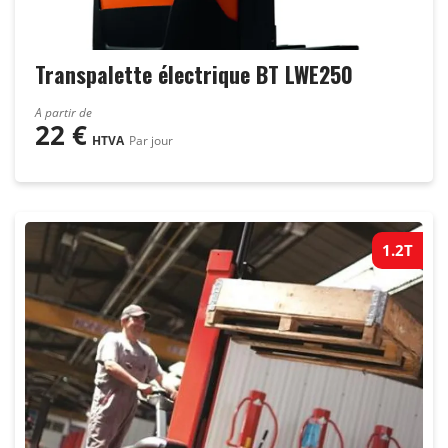
Transpalette électrique BT LWE250
A partir de
22
€
HTVA
Par jour
1.2T