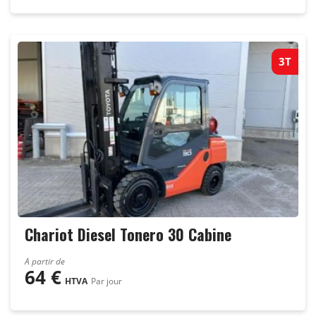
3T
Chariot Diesel Tonero 30 Cabine
A partir de
64
€
HTVA
Par jour