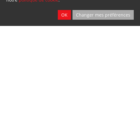
OK
Changer mes préférences
Vente - Service
2 sites
Ath & Namur
Location
2 sites
Ath & Namur