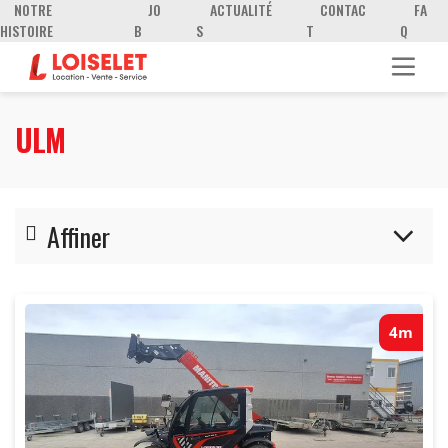
NOTRE
JO
ACTUALITÉ
CONTAC
FA
HISTOIRE
B
S
T
Q
ULM
Affiner
4-5m
4m