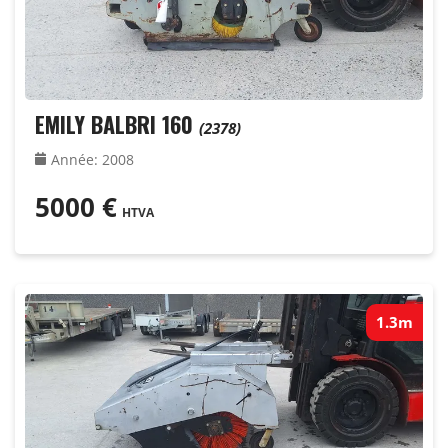
EMILY BALBRI 160
(2378)
Année
:
2008
5000
€
HTVA
1.3m