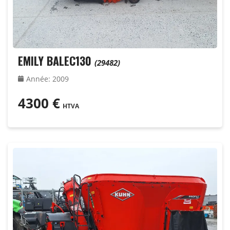
EMILY BALEC130
(29482)
Année
:
2009
4300
€
HTVA