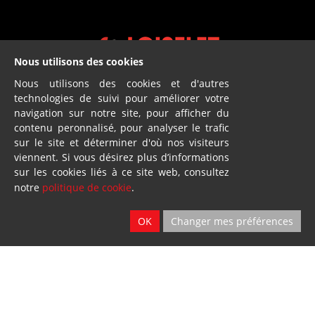
Nous utilisons des cookies
Nous utilisons des cookies et d'autres
Location
technologies de suivi pour améliorer votre
navigation sur notre site, pour afficher du
2 sites
contenu peronnalisé, pour analyser le trafic
Ath & Namur
sur le site et déterminer d'où nos visiteurs
viennent. Si vous désirez plus d’informations
sur les cookies liés à ce site web, consultez
notre
politique de cookie
.
OK
Changer mes préférences
Dillies
SA
Blandain