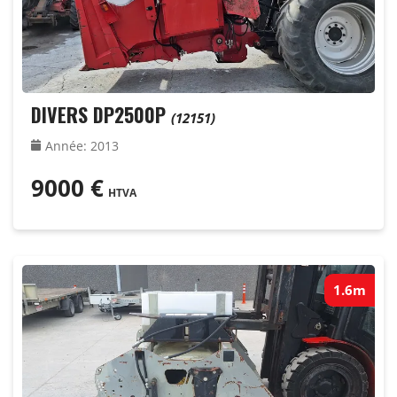
DIVERS DP2500P
(12151)
Année
:
2013
9000
€
HTVA
1.6m