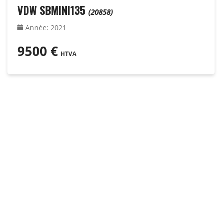
VDW SBMINI135
(20858)
Année
:
2021
9500
€
HTVA