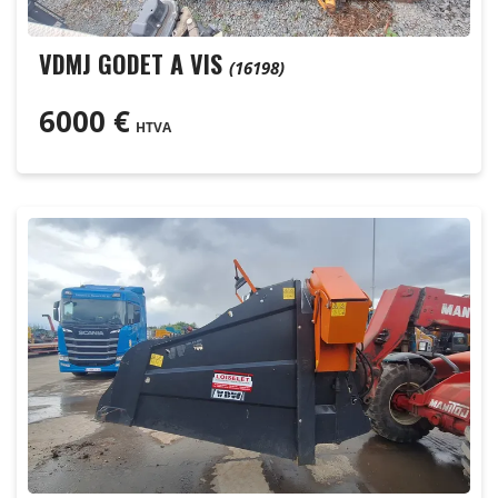
VDMJ GODET A VIS
(16198)
6000
€
HTVA