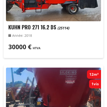
KUHN PRO 271 16.2 DS
(25114)
Année
:
2018
30000
€
HTVA
12m³
1vis