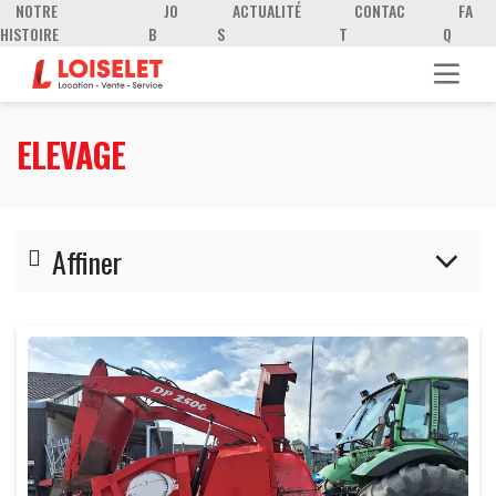
NOTRE
JO
ACTUALITÉ
CONTAC
FA
HISTOIRE
B
S
T
Q
ELEVAGE
Affiner
Alimentation-Balayage-Paillage