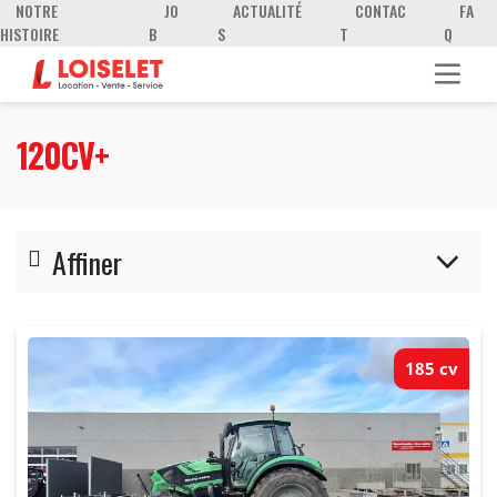
NOTRE
JO
ACTUALITÉ
CONTAC
FA
HISTOIRE
B
S
T
Q
120CV+
Affiner
SERIE 6
185 cv