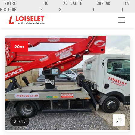
NOTRE
JO
ACTUALITÉ
CONTAC
FA
HISTOIRE
B
S
T
Q
20m
01
/
10