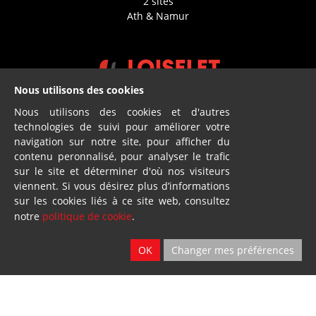
2 sites
Ath & Namur
Nous utilisons des cookies
Nous utilisons des cookies et d'autres
Location
technologies de suivi pour améliorer votre
navigation sur notre site, pour afficher du
2 sites
contenu peronnalisé, pour analyser le trafic
Ath & Namur
sur le site et déterminer d'où nos visiteurs
viennent. Si vous désirez plus d’informations
sur les cookies liés à ce site web, consultez
notre
politique de cookie
.
OK
Changer mes préférences
Dillies
SA
Blandain