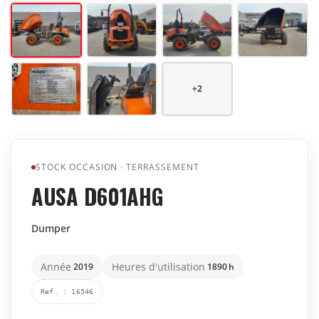
+
2
STOCK OCCASION
·
TERRASSEMENT
AUSA D601AHG
Dumper
Année
Heures d'utilisation
2019
1890
h
Ref.
:
16546