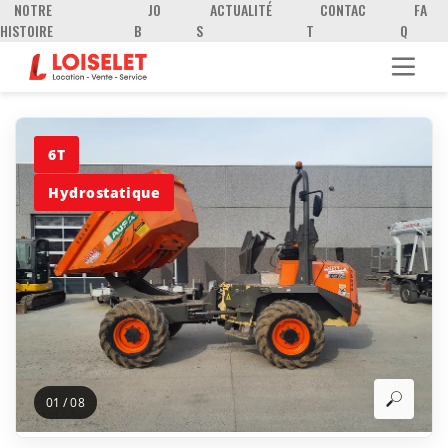
NOTRE
JO
ACTUALITÉ
CONTAC
FA
HISTOIRE
B
S
T
Q
6T
Hydrostatique
01
/
08