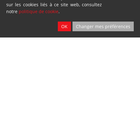
Ath & Namur
sur les cookies liés à ce site web, consultez
notre
politique de cookie
.
OK
Changer mes préférences
Dillies
SA
Blandain
© Loiselet 2025 By
Wavenet
FAQ
Conditions générales de vente
Protection des données