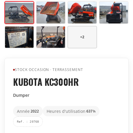
+
2
STOCK OCCASION
·
TERRASSEMENT
KUBOTA KC300HR
Dumper
Année
Heures d'utilisation
2022
637
h
Ref.
:
20768