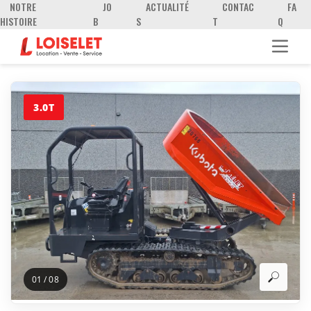
NOTRE
JO
ACTUALITÉ
CONTAC
FA
HISTOIRE
B
S
T
Q
3.0T
01
/
08