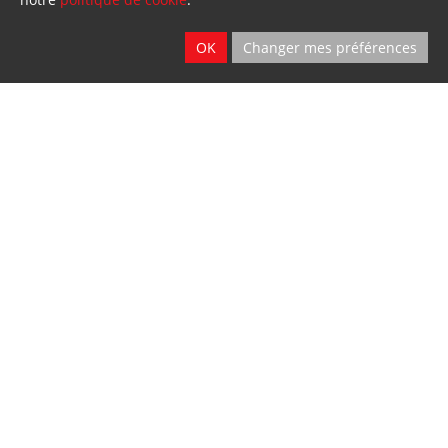
OK
Changer mes préférences
Vente - Service
2 sites
Ath & Namur
Location
2 sites
Ath & Namur