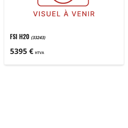
FSI H20
(33243)
5395
€
HTVA