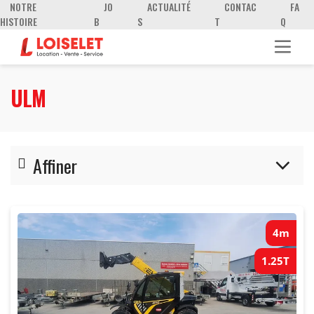
NOTRE
JO
ACTUALITÉ
CONTAC
FA
HISTOIRE
B
S
T
Q
ULM
Affiner
4-5m
4m
1.25T