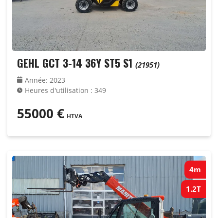
GEHL GCT 3-14 36Y ST5 S1
(21951)
Année
:
2023
Heures d'utilisation
:
349
55000
€
HTVA
4m
1.2T