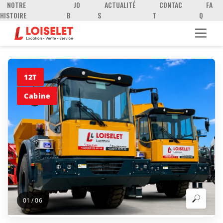
NOTRE
JO
ACTUALITÉ
CONTAC
FA
HISTOIRE
B
S
T
Q
12T
Cabine
01
/
06