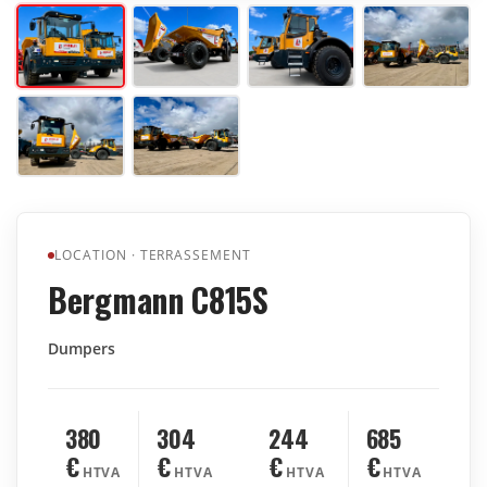
LOCATION
·
TERRASSEMENT
Bergmann C815S
Dumpers
380
304
244
685
€
€
€
€
HTVA
HTVA
HTVA
HTVA