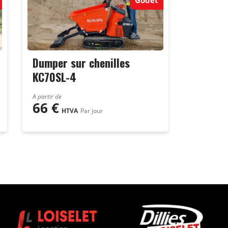
Dumper sur chenilles
KC70SL-4
A partir de
66
€
HTVA
Par jour