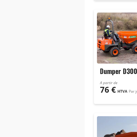
Dumper D30
A partir de
76
€
HTVA
Par 