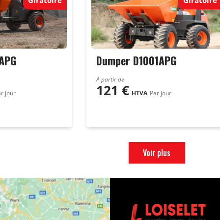
1APG
Dumper D1001APG
A partir de
121
€
r jour
HTVA
Par jour
Voir plus