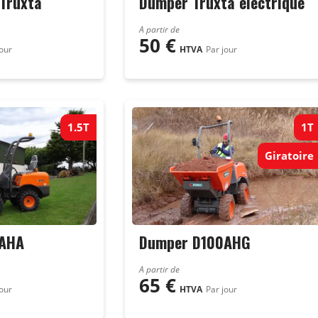
Truxta
Dumper Truxta électrique
A partir de
50
€
jour
HTVA
Par jour
1.5T
1T
Giratoire
0AHA
Dumper D100AHG
A partir de
65
€
jour
HTVA
Par jour