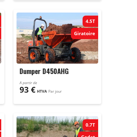
4.5T
Giratoire
Dumper D450AHG
A partir de
93
€
HTVA
Par jour
0.7T
Godet