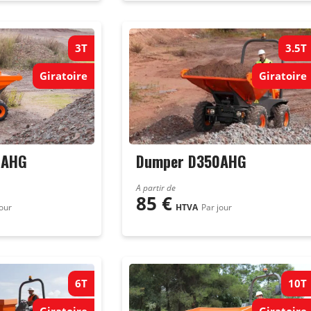
3T
3.5T
Giratoire
Giratoire
0AHG
Dumper D350AHG
A partir de
85
€
jour
HTVA
Par jour
6T
10T
Giratoire
Giratoire