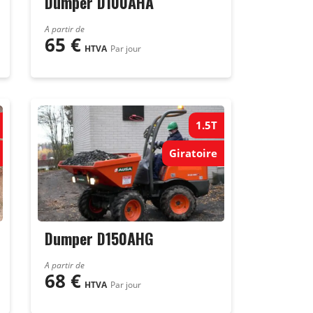
Dumper D100AHA
A partir de
65
€
HTVA
Par jour
1.5T
Giratoire
Dumper D150AHG
A partir de
68
€
HTVA
Par jour