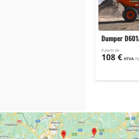
Dumper D60
A partir de
108
€
HTVA
Pa