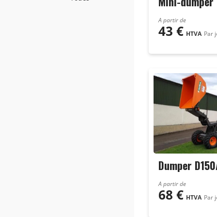
Mini-dumper 
A partir de
43
€
HTVA
Par 
Dumper D15
A partir de
68
€
HTVA
Par 