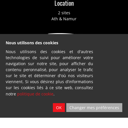
Location
2 sites
Ath & Namur
Nous utilisons des cookies
Nous utilisons des cookies et d'autres
technologies de suivi pour améliorer votre
Dillies
navigation sur notre site, pour afficher du
contenu peronnalisé, pour analyser le trafic
SA
sur le site et déterminer d'où nos visiteurs
Blandain
viennent. Si vous désirez plus d’informations
sur les cookies liés à ce site web, consultez
© Loiselet 2025 By
Wavenet
notre
politique de cookie
.
FAQ
OK
Changer mes préférences
Conditions générales de vente
Protection des données