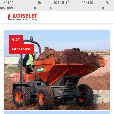
NOTRE
JO
ACTUALITÉ
CONTAC
FA
HISTOIRE
B
S
T
Q
4.5T
Giratoire